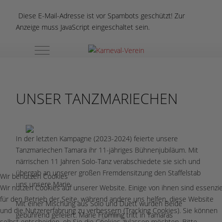
Diese E-Mail-Adresse ist vor Spambots geschützt! Zur
Anzeige muss JavaScript eingeschaltet sein.
Mobile Menu Toggle
UNSER TANZMARIECHEN
In der letzten Kampagne (2023-2024) feierte unsere
Tanzmariechen Tamara ihr 11-jähriges Bühnenjubiläum. Mit
närrischen 11 Jahren Solo-Tanz verabschiedete sie sich und
übergab an unserer großen Fremdensitzung den Staffelstab
Wir benutzen Cookies
uns unsere Marie.
Wir nutzen Cookies auf unserer Website. Einige von ihnen sind essenzie
für den Betrieb der Seite, während andere uns helfen, diese Website
Mit einer Mischung aus Solo und Duett wurden Beide
und die Nutzererfahrung zu verbessern (Tracking Cookies). Sie können
gebührend gefeiert. Marie Frömling tritt in Tamaras
selbst entscheiden, ob Sie die Cookies zulassen möchten. Bitte