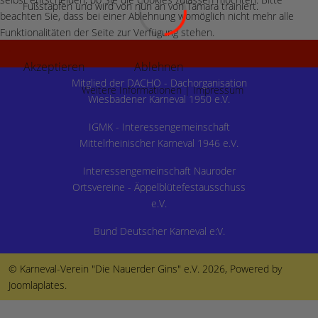
Fußstapfen und wird von nun an von Tamara trainiert.
beachten Sie, dass bei einer Ablehnung womöglich nicht mehr alle
Funktionalitäten der Seite zur Verfügung stehen.
.
Akzeptieren
Ablehnen
Mitglied der
DACHO - Dachorganisation
Weitere Informationen
|
Impressum
Wiesbadener Karneval 1950 e.V.
IGMK - Interessengemeinschaft
Mittelrheinischer Karneval 1946 e.V
.
Interessengemeinschaft Nauroder
Ortsvereine - Äppelblütefestausschuss
e.V.
Bund Deutscher Karneval e:V.
© Karneval-Verein "Die Nauerder Gins" e.V. 2026, Powered by
Joomlaplates
.