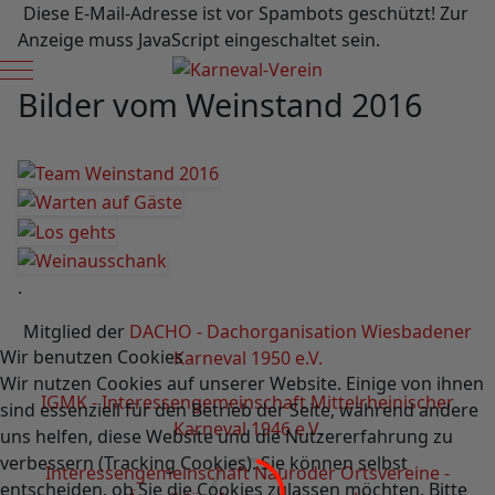
Diese E-Mail-Adresse ist vor Spambots geschützt! Zur
Anzeige muss JavaScript eingeschaltet sein.
Mobile Menu Toggle
Bilder vom Weinstand 2016
.
Mitglied der
DACHO - Dachorganisation Wiesbadener
Wir benutzen Cookies
Karneval 1950 e.V.
Wir nutzen Cookies auf unserer Website. Einige von ihnen
IGMK - Interessengemeinschaft Mittelrheinischer
sind essenziell für den Betrieb der Seite, während andere
Karneval 1946 e.V
.
uns helfen, diese Website und die Nutzererfahrung zu
verbessern (Tracking Cookies). Sie können selbst
Interessengemeinschaft Nauroder Ortsvereine -
entscheiden, ob Sie die Cookies zulassen möchten. Bitte