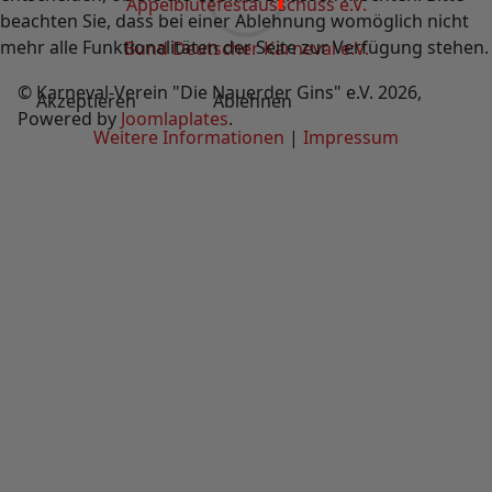
Äppelblütefestausschuss e.V.
beachten Sie, dass bei einer Ablehnung womöglich nicht
mehr alle Funktionalitäten der Seite zur Verfügung stehen.
Bund Deutscher Karneval e:V.
© Karneval-Verein "Die Nauerder Gins" e.V. 2026,
Akzeptieren
Ablehnen
Powered by
Joomlaplates
.
Weitere Informationen
|
Impressum