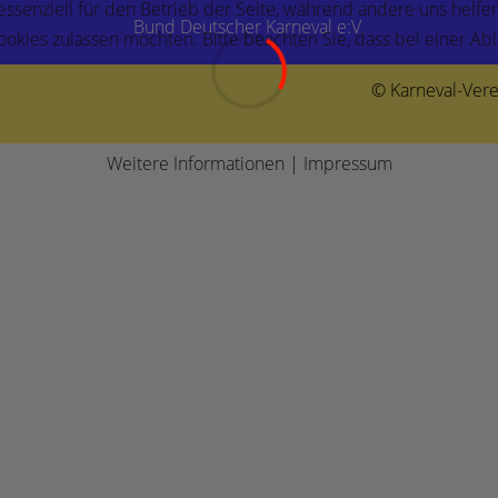
 essenziell für den Betrieb der Seite, während andere uns helf
Bund Deutscher Karneval e:V.
Cookies zulassen möchten. Bitte beachten Sie, dass bei einer Ab
© Karneval-Vere
Weitere Informationen
|
Impressum