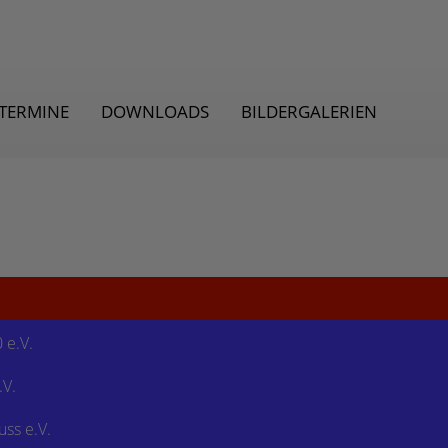
TERMINE
DOWNLOADS
BILDERGALERIEN
 e.V.
.V
.
ss e.V.