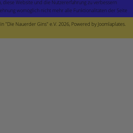
en, diese Website und die Nutzererfahrung zu verbessern
lehnung womöglich nicht mehr alle Funktionalitäten der Seite
in "Die Nauerder Gins" e.V. 2026, Powered by
Joomlaplates
.