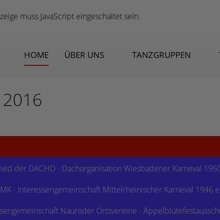
zeige muss JavaScript eingeschaltet sein.
HOME
ÜBER UNS
TANZGRUPPEN
 2016
lied der
DACHO - Dachorganisation Wiesbadener Karneval 1950
MK - Interessengemeinschaft Mittelrheinischer Karneval 1946 e
ssengemeinschaft Nauroder Ortsvereine - Äppelblütefestausschu