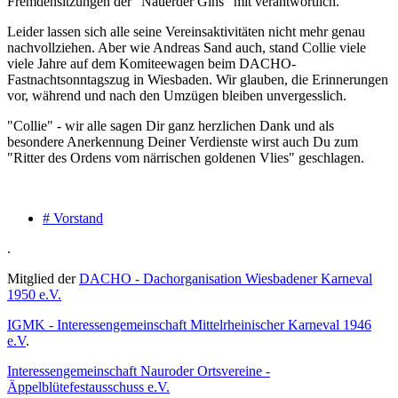
Fremdensitzungen der "Nauerder Gins" mit verantwortlich.
Leider lassen sich alle seine Vereinsaktivitäten nicht mehr genau
nachvollziehen. Aber wie Andreas Sand auch, stand Collie viele
viele Jahre auf dem Komiteewagen beim DACHO-
Fastnachtsonntagszug in Wiesbaden. Wir glauben, die Erinnerungen
vor, während und nach den Umzügen bleiben unvergesslich.
"Collie" - wir alle sagen Dir ganz herzlichen Dank und als
besondere Anerkennung Deiner Verdienste wirst auch Du zum
"Ritter des Ordens vom närrischen goldenen Vlies" geschlagen.
# Vorstand
.
Mitglied der
DACHO - Dachorganisation Wiesbadener Karneval
1950 e.V.
IGMK - Interessengemeinschaft Mittelrheinischer Karneval 1946
e.V
.
Interessengemeinschaft Nauroder Ortsvereine -
Äppelblütefestausschuss e.V.