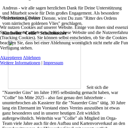
Andreas - wir alle sagen herzlichen Dank für Deine Unterstützung
und Mitarbeit sowie für Dein großes Engagement. Als besondere
Wir benutzen Cookies
Anerkennung Deiner Dienste, wirst Du zum "Ritter des Ordens
vom närrischen goldenen Vlies" geschlagen.
Wir nutzen Cookies auf unserer Website. Einige von ihnen sind essenzie
Seite, während andere uns helfen, diese Website und die Nutzererfahr
Karlheinz "Collie" Schuhmacher
(Tracking Cookies). Sie können selbst entscheiden, ob Sie die Cookies
beachten Sie, dass bei einer Ablehnung womöglich nicht mehr alle Funkt
Verfügung stehen.
Akzeptieren
Ablehnen
Weitere Informationen
|
Impressum
Seit sich die
"Nauerder Gins" im Jahre 1995 selbständig gemacht haben, war
"Collie" bis Mitte 2025 - also fast genau drei Jahrzehnte -
ununterbrochen als Kassierer für die "Nauerder Gins" tätig. 30 Jahre
lang ein Ehrenamt im Vorstand eines Vereins auszuüben ist etwas
ganz besonderes und in unserer heutigen Zeit wirklich
außergewöhnlich. Weiterhin war "Collie" als Mitglied im Orga-
Team viele Jahre auch für den Aufbau und Kartenvorverkauf an den