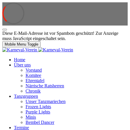
Diese E-Mail-Adresse ist vor Spambots geschützt! Zur Anzeige
muss JavaScript eingeschaltet sein.
Mobile Menu Toggle
Home
Über uns
Vorstand
Komitee
Ehrentafel
Närrische Ratsherren
Chronik
Tanzgruppen
Unser Tanzmariechen
Frozen Lights
Purple Lights
Minis
Bembel Dancer
Termine