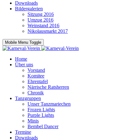
Downloads
Bildergalerien
Sitzung 2016
Umzug 2016
Weinstand 2016
Nikolausmarkt 2017
Mobile Menu Toggle
Home
Über uns
Vorstand
Komitee
Ehrentafel
Närrische Ratsherren
Chronik
Tanzgruppen
Unser Tanzmariechen
Frozen Lights
Purple Lights
Minis
Bembel Dancer
Termine
Downloads