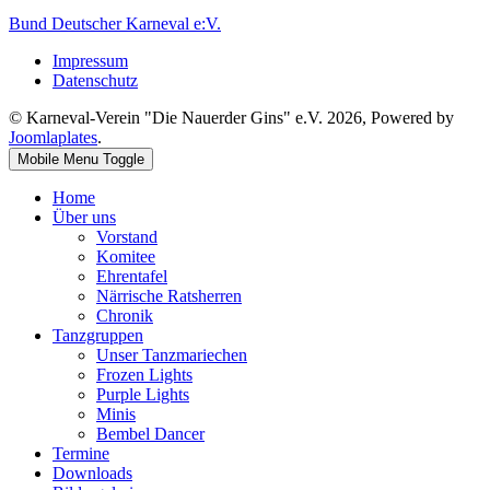
Bund Deutscher Karneval e:V.
Impressum
Datenschutz
© Karneval-Verein "Die Nauerder Gins" e.V. 2026, Powered by
Joomlaplates
.
Mobile Menu Toggle
Home
Über uns
Vorstand
Komitee
Ehrentafel
Närrische Ratsherren
Chronik
Tanzgruppen
Unser Tanzmariechen
Frozen Lights
Purple Lights
Minis
Bembel Dancer
Termine
Downloads